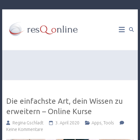
Web
resQ
Development
& Online
online
Marketing
Consulting
Die einfachste Art, dein Wissen zu
erweitern – Online Kurse
Regina Gschladt
3. April 2020
Apps
,
Tools
Keine Kommentare