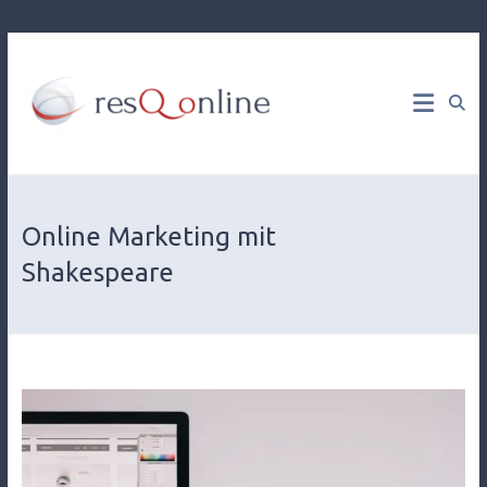
Web
resQ
Development
& Online
online
Marketing
Consulting
Online Marketing mit
Shakespeare