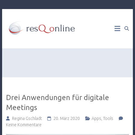
Web
resQ
Development
& Online
online
Marketing
Consulting
Drei Anwendungen für digitale
Meetings
Regina Gschladt
20. März 2020
Apps
,
Tools
Keine Kommentare