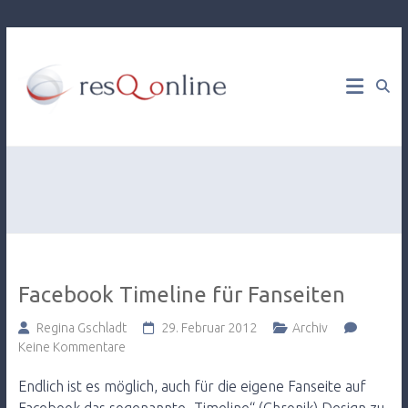
Web
resQ
Development
& Online
online
Marketing
Consulting
Facebook Timeline für Fanseiten
Regina Gschladt
29. Februar 2012
Archiv
Keine Kommentare
Endlich ist es möglich, auch für die eigene Fanseite auf